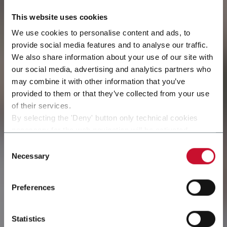
This website uses cookies
We use cookies to personalise content and ads, to
provide social media features and to analyse our traffic.
We also share information about your use of our site with
our social media, advertising and analytics partners who
may combine it with other information that you’ve
provided to them or that they’ve collected from your use
of their services.
By selecting the 'Deny' button only technical cookies
necessary for the web navigation will be activated.
Diversi campi di
By selecting the 'Customize' button you can choose the
Consent
single categories of cookies to be activated.
Necessary
Selection
Read the complete
cookie policy
.
innovazione
Preferences
Statistics