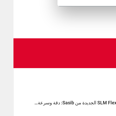
آلات SLM وSLM Flex الجديدة من Sasib: دقة وسرعة عاليتان في وضع الملصقات