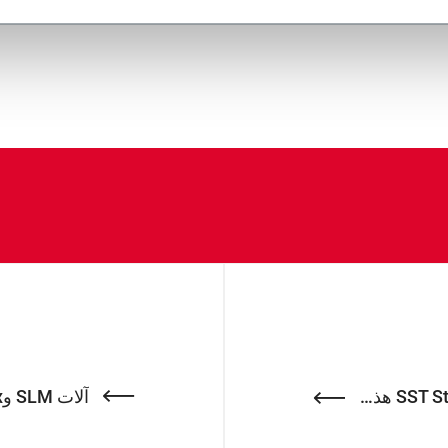
See mo
هل تريد طابعًا ضريبيًا جديدًا؟ سيتولى SST Stamper هذه المهمة!