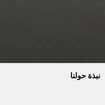
نبذة حولنا
تقوم ساسيب بتصنيع ماكينات أوتوماتيكية لقطاع صناعة
السجائر، وهي متخصصة في صنع وتعبئة السجائر، وأنابيب
الفلاتر، والماكينات لمنتجات التبغ الأخرى. تركز الشركة بالأخص