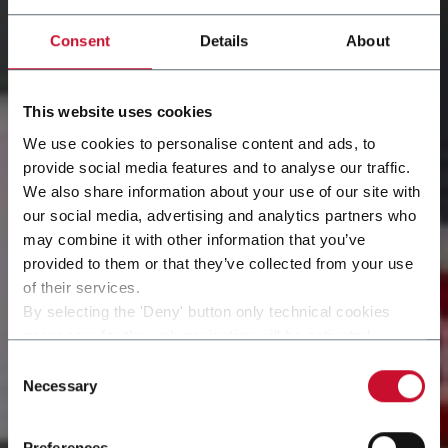
Consent
Details
About
This website uses cookies
We use cookies to personalise content and ads, to
provide social media features and to analyse our traffic.
We also share information about your use of our site with
our social media, advertising and analytics partners who
may combine it with other information that you’ve
provided to them or that they’ve collected from your use
of their services.
By selecting the 'Deny' button only technical cookies
necessary for the web navigation will be activated.
استجابة مخصصة حسب
By selecting the 'Customize' button you can choose the
Consent
single categories of cookies to be activated.
Necessary
Selection
Read the complete
cookie policy
.
الطلب
Preferences