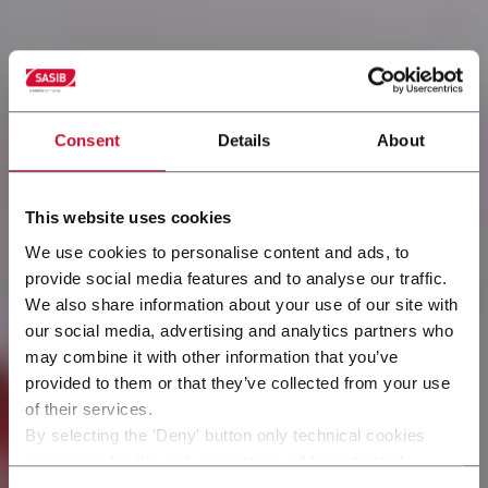
Consent
Details
About
This website uses cookies
We use cookies to personalise content and ads, to
provide social media features and to analyse our traffic.
We also share information about your use of our site with
our social media, advertising and analytics partners who
may combine it with other information that you’ve
provided to them or that they’ve collected from your use
of their services.
By selecting the 'Deny' button only technical cookies
Предприятия для
necessary for the web navigation will be activated.
By selecting the 'Customize' button you can choose the