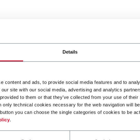
o Coesia está on-line
Details
e content and ads, to provide social media features and to analy
 our site with our social media, advertising and analytics partn
s el nuevo sitio Coesia, con contenido y gráfica renovados, que
 provided to them or that they’ve collected from your use of their
Grupo de un modo simple e intuitivo. Fruto de un gran trabajo p
n only technical cookies necessary for the web navigation will be
o acompaña el visitante en su descubrimiento del mundo Coesia y
button you can choose the single categories of cookies to be act
ividido el mismo: soluciones, servicios, innovación y personas.
olicy
.
frecidas por las 15 empresas del Grupo, el visitante podrá identi
u negocio a través de un recorrido guiado que tiene como punto