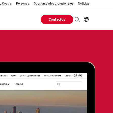
o Coesia
Personas
Oportunidades profesionales
Noticias
Contactos
Header
AR
EN
Buttons
ES
IT
menu
JA
PT
RU
ZH