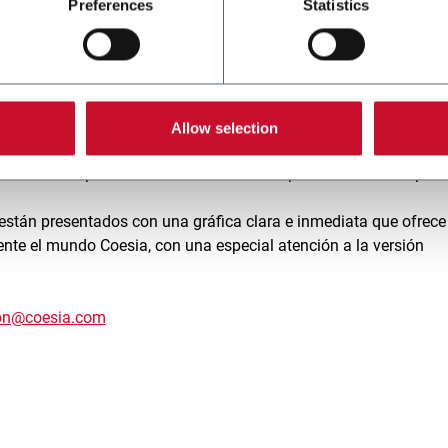
nologías. También para el mundo de los
servicios
se presenta la c
Preferences
Statistics
s con el objetivo de estar cerca de los clientes como socios
a las
personas
, a las oportunidades que Coesia ofrece en térmi
rollo profesional y corporate welfare.
arrollo de Coesia y en la sección dedicada se presenta toda la
Allow selection
 tecnológico como también a aquel social donde la capacidad d
a atención puesta en el territorio al cual pertenecen las respect
están presentados con una gráfica clara e inmediata que ofrece
te el mundo Coesia, con una especial atención a la versión
on@coesia.com