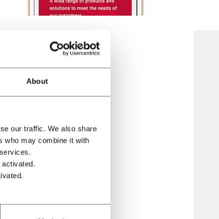
About
se our traffic. We also share
ers who may combine it with
 ha
 services.
or parte
 activated.
 de las
ivated.
ficar el
 de