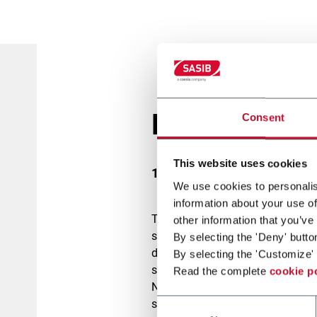
El nuevo siti
Consent
This website uses cookies
11 Abril 2017
We use cookies to personalis
information about your use of
Tenemos el agrado de presentarle
other information that you’ve
sido concebido para presentar el 
By selecting the 'Deny' butto
de varios equipos, el nuevo siti
By selecting the 'Customize' 
secciones en las cuales está subd
Read the complete
cookie p
Navegando entre las
soluciones
o
socio ideal al cual encomendar s
Consent