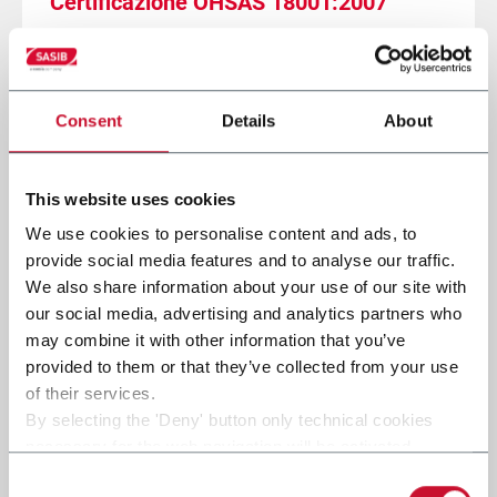
Certificazione OHSAS 18001:2007
12 Aprile 2016
Mostra di più
Consent
Details
About
This website uses cookies
Nel 2015 SASIB celebra i 100 anni dalla
We use cookies to personalise content and ads, to
sua fondazione.
provide social media features and to analyse our traffic.
We also share information about your use of our site with
30 Ottobre 2015
our social media, advertising and analytics partners who
may combine it with other information that you’ve
Mostra di più
provided to them or that they’ve collected from your use
of their services.
By selecting the 'Deny' button only technical cookies
necessary for the web navigation will be activated.
Coesia acquisisce una quota di
By selecting the 'Customize' button you can choose the
Consent