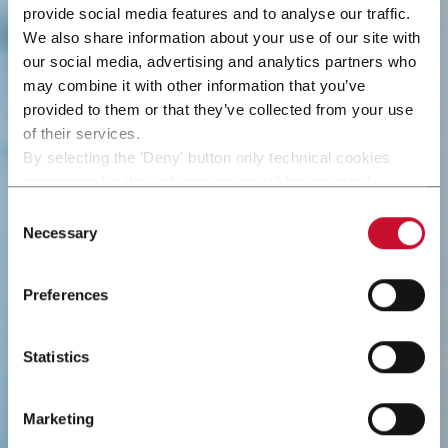
provide social media features and to analyse our traffic.
We also share information about your use of our site with
our social media, advertising and analytics partners who
may combine it with other information that you’ve
provided to them or that they’ve collected from your use
of their services.
By selecting the 'Deny' button only technical cookies
necessary for the web navigation will be activated.
By selecting the 'Customize' button you can choose the
Consent
single categories of cookies to be activated.
Necessary
Selection
Read the complete
cookie policy
.
Preferences
Statistics
Marketing